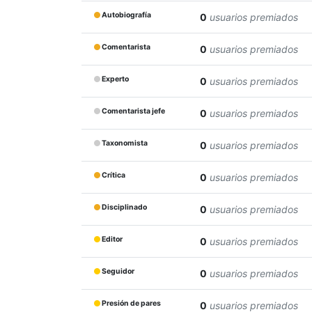
Autobiografía
0
usuarios premiados
Comentarista
0
usuarios premiados
Experto
0
usuarios premiados
Comentarista jefe
0
usuarios premiados
Taxonomista
0
usuarios premiados
Crítica
0
usuarios premiados
Disciplinado
0
usuarios premiados
Editor
0
usuarios premiados
Seguidor
0
usuarios premiados
Presión de pares
0
usuarios premiados