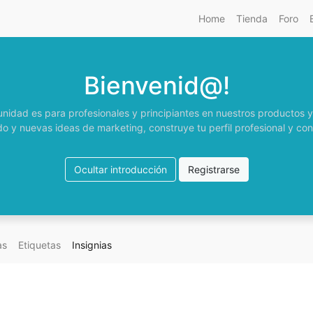
Home
Tienda
Foro
Bienvenid@!
nidad es para profesionales y principiantes en nuestros productos y 
o y nuevas ideas de marketing, construye tu perfil profesional y con
Ocultar introducción
Registrarse
as
Etiquetas
Insignias