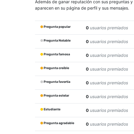
Además de ganar reputación con sus preguntas y res
aparecen en su página de perfil y sus mensajes.
Pregunta popular
0
usuarios premiados
Pregunta Notable
0
usuarios premiados
Pregunta famosa
0
usuarios premiados
Pregunta creíble
0
usuarios premiados
Pregunta favortia
0
usuarios premiados
Pregunta estelar
0
usuarios premiados
Estudiante
0
usuarios premiados
Pregunta agradable
0
usuarios premiados