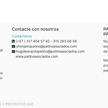
Contacte con nosotros
P
P
Contáctenos
(+57 ) 317 404 57 92 - 315 293 06 06
Nu
yhonjairopatino@patinoasociados.com
ex
al
hugoleonardopatino@patinoasociados.com
de
www.patinoasociados.com
No
pr
pe
os
en
S Y PROYECTOS SAS